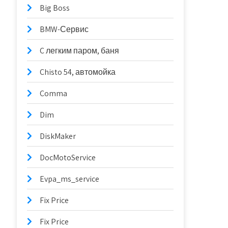
Big Boss
BMW-Сервис
C легким паром, баня
Chisto 54, автомойка
Comma
Dim
DiskMaker
DocMotoService
Evpa_ms_service
Fix Price
Fix Price