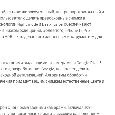
и объектива: широкоугольный, ультраширокоугольный и
 пользователю делать превосходные снимки в
нологии Night mode и Deep Fusion обеспечивают
в низком освещении. Более того, iPhone 12 Pro
ion HDR — что делает его идеальным инструментом для
.
лась своими выдающимися камерами, и Google Pixel 5
огия, разработанная Google, позволяет делать
сходной детализацией. Алгоритмы обработки
ечения придадут вашим снимкам естественные цвета и
тфон с четырьмя задними камерами, включая 108-
елать превосходные снимки с высоким разрешением.