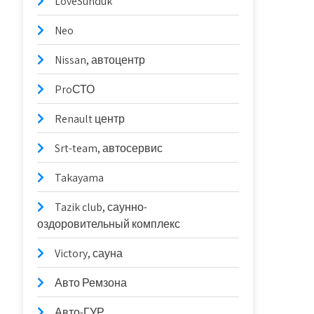
LoveSunduk
Neo
Nissan, автоцентр
ProСТО
Renault центр
Srt-team, автосервис
Takayama
Tazik club, саунно-
оздоровительный комплекс
Victory, сауна
Авто Ремзона
Авто-ГУР