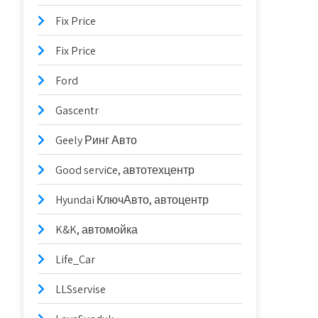
Fix Price
Fix Price
Ford
Gascentr
Geely Ринг Авто
Good serviсe, автотехцентр
Hyundai КлючАвто, автоцентр
K&K, автомойка
Life_Car
LLSservise