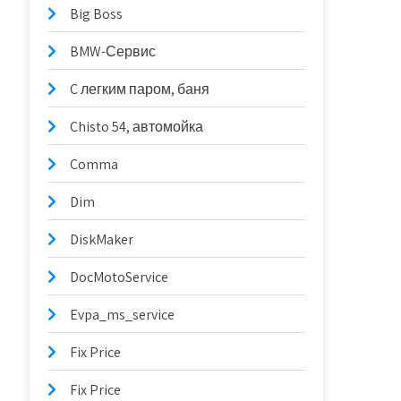
Big Boss
BMW-Сервис
C легким паром, баня
Chisto 54, автомойка
Comma
Dim
DiskMaker
DocMotoService
Evpa_ms_service
Fix Price
Fix Price