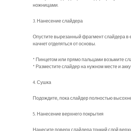
ножницами.
3. Нанесение слайдера
Опустите вырезанный фрагмент слайдера в ем
начнет отделяться от основы.
* Пинцетом или прямо пальцами возьмите сла
* Разместите слайдер на нужном месте и акку
4. Сушка
Подождите, пока слайдер полностью высохнет
5. Нанесение верхнего покрытия
Нанесите поверх слайдера тонкий слой верхн