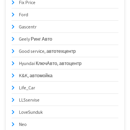
Fix Price
Ford
Gascentr
Geely Ринг Авто
Good serviсe, автотехцентр
Hyundai КлючАвто, автоцентр
K&K, автомойка
Life_Car
LLSservise
LoveSunduk
Neo