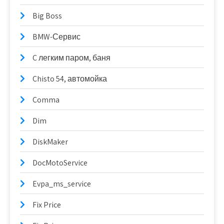
Big Boss
BMW-Сервис
C легким паром, баня
Chisto 54, автомойка
Comma
Dim
DiskMaker
DocMotoService
Evpa_ms_service
Fix Price