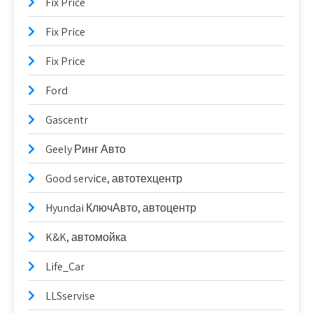
Fix Price
Fix Price
Fix Price
Ford
Gascentr
Geely Ринг Авто
Good serviсe, автотехцентр
Hyundai КлючАвто, автоцентр
K&K, автомойка
Life_Car
LLSservise