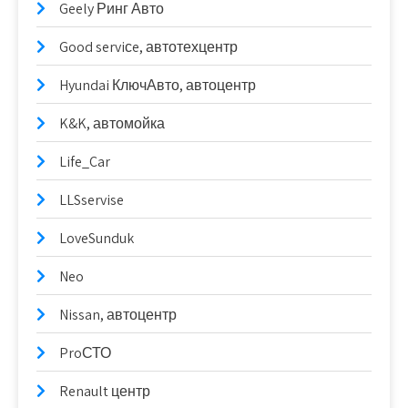
Geely Ринг Авто
Good serviсe, автотехцентр
Hyundai КлючАвто, автоцентр
K&K, автомойка
Life_Car
LLSservise
LoveSunduk
Neo
Nissan, автоцентр
ProСТО
Renault центр