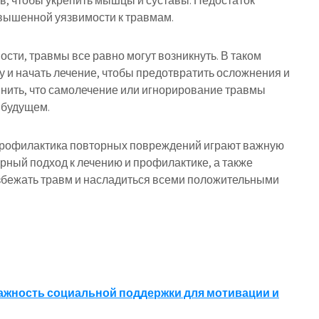
в, чтобы укрепить мышцы и суставы. Недостаток
вышенной уязвимости к травмам.
сти, травмы все равно могут возникнуть. В таком
у и начать лечение, чтобы предотвратить осложнения и
нить, что самолечение или игнорирование травмы
 будущем.
 профилактика повторных повреждений играют важную
рный подход к лечению и профилактике, а также
збежать травм и насладиться всеми положительными
важность социальной поддержки для мотивации и