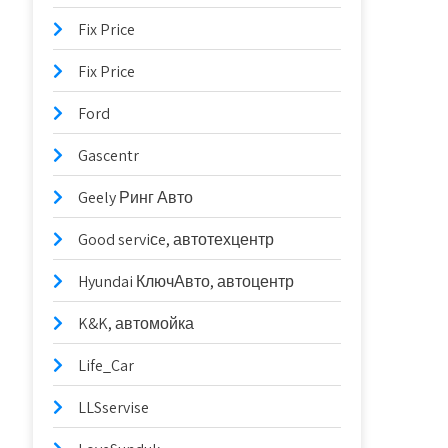
Fix Price
Fix Price
Ford
Gascentr
Geely Ринг Авто
Good serviсe, автотехцентр
Hyundai КлючАвто, автоцентр
K&K, автомойка
Life_Car
LLSservise