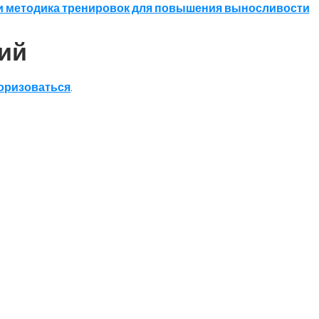
 и методика тренировок для повышения выносливости
ий
оризоваться
.