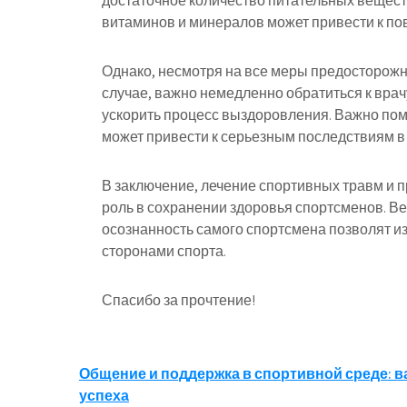
достаточное количество питательных вещест
витаминов и минералов может привести к по
Однако, несмотря на все меры предосторожно
случае, важно немедленно обратиться к врач
ускорить процесс выздоровления. Важно пом
может привести к серьезным последствиям в
В заключение, лечение спортивных травм и
роль в сохранении здоровья спортсменов. Ве
осознанность самого спортсмена позволят и
сторонами спорта.
Спасибо за прочтение!
Навигация
Общение и поддержка в спортивной среде: 
успеха