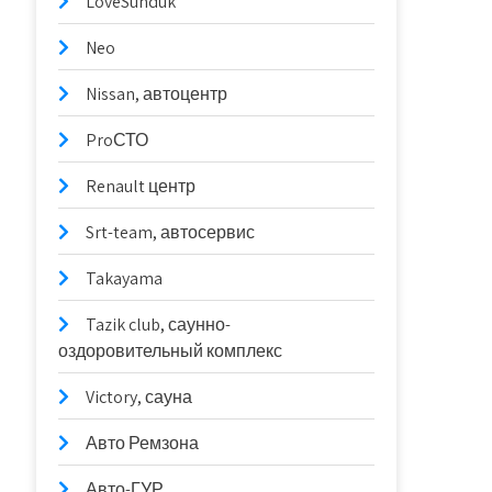
LoveSunduk
Neo
Nissan, автоцентр
ProСТО
Renault центр
Srt-team, автосервис
Takayama
Tazik club, саунно-
оздоровительный комплекс
Victory, сауна
Авто Ремзона
Авто-ГУР