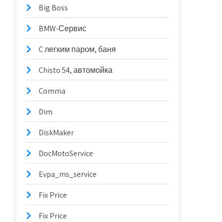
Big Boss
BMW-Сервис
C легким паром, баня
Chisto 54, автомойка
Comma
Dim
DiskMaker
DocMotoService
Evpa_ms_service
Fix Price
Fix Price