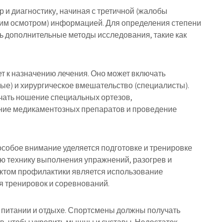
 и диагностику, начиная с третичной (жалобы
ким осмотром) информацией. Для определения степени
ть дополнительные методы исследования, такие как
т к назначению лечения. Оно может включать
е) и хирургическое вмешательство (специалисты).
чать ношение специальных ортезов,
ние медикаментозных препаратов и проведение
собое внимание уделяется подготовке и тренировке
ую технику выполнения упражнений, разогрев и
ектом профилактики является использование
я тренировок и соревнований.
м питании и отдыхе. Спортсмены должны получать