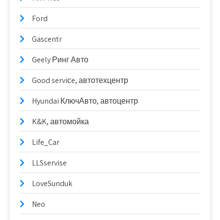
Ford
Gascentr
Geely Ринг Авто
Good serviсe, автотехцентр
Hyundai КлючАвто, автоцентр
K&K, автомойка
Life_Car
LLSservise
LoveSunduk
Neo