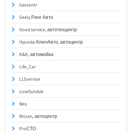
Gascentr
Geely Ринг Авто
Good serviсe, автотехцентр
Hyundai КлючАвто, автоцентр
K&K, автомойка
Life_Car
LLSservise
LoveSunduk
Neo
Nissan, автоцентр
ProСТО