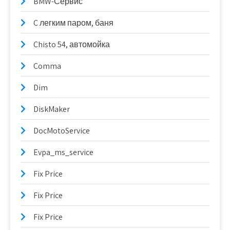
BMW-Сервис
C легким паром, баня
Chisto 54, автомойка
Comma
Dim
DiskMaker
DocMotoService
Evpa_ms_service
Fix Price
Fix Price
Fix Price