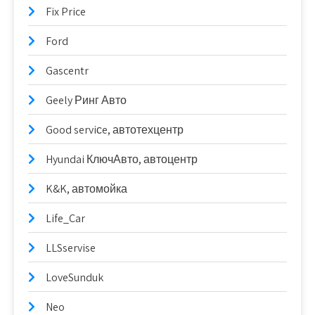
Fix Price
Ford
Gascentr
Geely Ринг Авто
Good serviсe, автотехцентр
Hyundai КлючАвто, автоцентр
K&K, автомойка
Life_Car
LLSservise
LoveSunduk
Neo