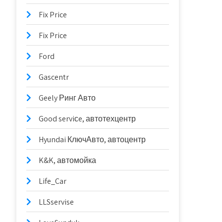
Fix Price
Fix Price
Ford
Gascentr
Geely Ринг Авто
Good serviсe, автотехцентр
Hyundai КлючАвто, автоцентр
K&K, автомойка
Life_Car
LLSservise