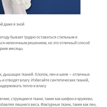
ой даже в зной
погоду бывает трудно оставаться стильным и
ся нелогичным решением, но это отличный способ
ркие месяцы.
х, дышащих тканей. Хлопок, лен и шелк — отличные
 и отводят влагу. Избегайте синтетических тканей,
задерживать тепло и влагу.
гкие, струящиеся ткани, такие как шифон и кружево,
бавляя лишнего веса. Фактурные ткани, такие как лен,