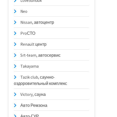
LoveSunduk
Neo
Nissan, автоцентр
ProСТО
Renault центр
Srt-team, автосервис
Takayama
Tazik club, саунно-
оздоровительный комплекс
Victory, сауна
Авто Ремзона
Авто-ГУР