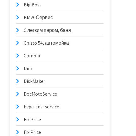
Big Boss
BMW-Сервис
C легким паром, баня
Chisto 54, автомойка
Comma
Dim
DiskMaker
DocMotoService
Evpa_ms_service
Fix Price
Fix Price