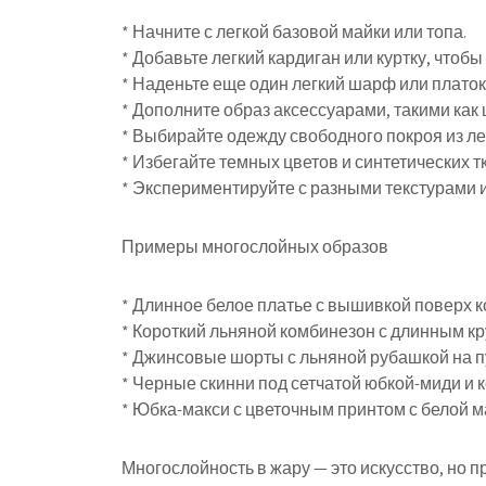
* Начните с легкой базовой майки или топа.
* Добавьте легкий кардиган или куртку, чтобы
* Наденьте еще один легкий шарф или платок 
* Дополните образ аксессуарами, такими как
* Выбирайте одежду свободного покроя из ле
* Избегайте темных цветов и синтетических т
* Экспериментируйте с разными текстурами и
Примеры многослойных образов
* Длинное белое платье с вышивкой поверх ко
* Короткий льняной комбинезон с длинным к
* Джинсовые шорты с льняной рубашкой на 
* Черные скинни под сетчатой юбкой-миди и 
* Юбка-макси с цветочным принтом с белой м
Многослойность в жару — это искусство, но 