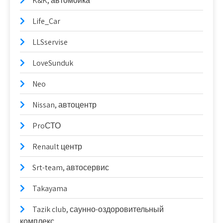
K&K, автомойка
Life_Car
LLSservise
LoveSunduk
Neo
Nissan, автоцентр
ProСТО
Renault центр
Srt-team, автосервис
Takayama
Tazik club, саунно-оздоровительный
комплекс