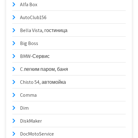
Alfa Box
AutoClub156
Bella Vista, гостиница
Big Boss
BMW-Сервис
C легким паром, баня
Chisto 54, автомойка
Comma
Dim
DiskMaker
DocMotoService