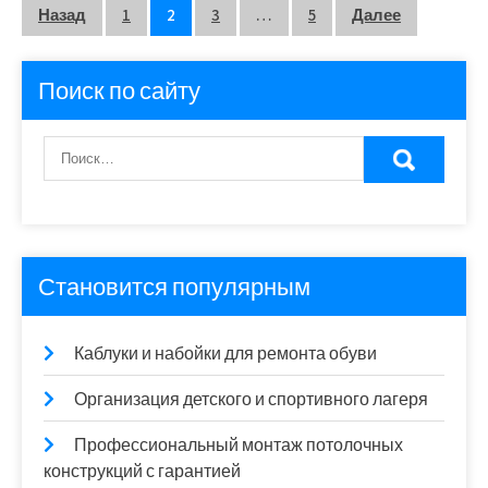
Пагинация
Назад
1
2
3
…
5
Далее
записей
Поиск по сайту
Становится популярным
Каблуки и набойки для ремонта обуви
Организация детского и спортивного лагеря
Профессиональный монтаж потолочных
конструкций с гарантией