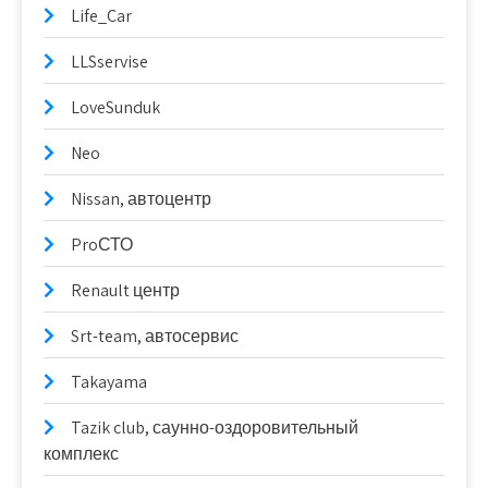
Life_Car
LLSservise
LoveSunduk
Neo
Nissan, автоцентр
ProСТО
Renault центр
Srt-team, автосервис
Takayama
Tazik club, саунно-оздоровительный
комплекс