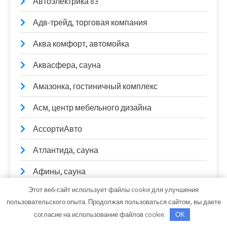
Автоэлектрика 83
Адв-трейд, торговая компания
Аква комфорт, автомойка
Аквасфера, сауна
Амазонка, гостиничный комплекс
Асм, центр мебельного дизайна
АссортиАвто
Атлантида, сауна
Афины, сауна
Этот веб-сайт использует файлы cookie для улучшения
Африка, сауна
пользовательского опыта. Продолжая пользоваться сайтом, вы даете
Афродита, сауна
согласие на использование файлов cookie.
OK